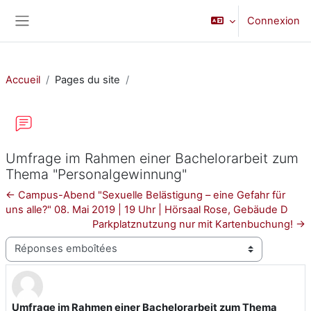
Passer au contenu principal
Connexion
Panneau latéral
Accueil
Pages du site
Umfrage im Rahmen einer Bachelorarbeit zum
Thema "Personalgewinnung"
← Campus-Abend "Sexuelle Belästigung – eine Gefahr für
uns alle?" 08. Mai 2019 | 19 Uhr | Hörsaal Rose, Gebäude D
Parkplatznutzung nur mit Kartenbuchung! →
Type d’affichage
Umfrage im Rahmen einer Bachelorarbeit zum Thema
Nombre de réponses : 0