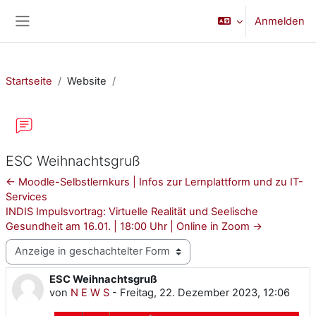
Zum Hauptinhalt
Anmelden
Website-Übersicht
Startseite
Website
ESC Weihnachtsgruß
← Moodle-Selbstlernkurs | Infos zur Lernplattform und zu IT-
Services
INDIS Impulsvortrag: Virtuelle Realität und Seelische
Gesundheit am 16.01. | 18:00 Uhr | Online in Zoom →
Anzeigemodus
ESC Weihnachtsgruß
Anzahl Antworten: 0
von
N E W S
-
Freitag, 22. Dezember 2023, 12:06