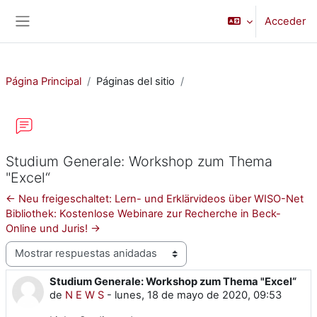
Salta al contenido principal
Acceder
Panel lateral
Página Principal
Páginas del sitio
Studium Generale: Workshop zum Thema
"Excel“
← Neu freigeschaltet: Lern- und Erklärvideos über WISO-Net
Bibliothek: Kostenlose Webinare zur Recherche in Beck-
Online und Juris! →
Mostrar modo
Studium Generale: Workshop zum Thema "Excel“
Número de respuestas: 0
de
N E W S
-
lunes, 18 de mayo de 2020, 09:53