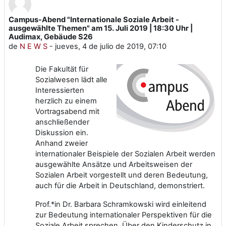
Campus-Abend "Internationale Soziale Arbeit -
Número de respuestas: 0
ausgewählte Themen" am 15. Juli 2019 | 18:30 Uhr |
Audimax, Gebäude S26
de
N E W S
-
jueves, 4 de julio de 2019, 07:10
Die Fakultät für
Sozialwesen lädt alle
Interessierten
herzlich zu einem
Vortragsabend mit
anschließender
Diskussion ein.
Anhand zweier
internationaler Beispiele der Sozialen Arbeit werden
ausgewählte Ansätze und Arbeitsweisen der
Sozialen Arbeit vorgestellt und deren Bedeutung,
auch für die Arbeit in Deutschland, demonstriert.
Prof.*in Dr. Barbara Schramkowski wird einleitend
zur Bedeutung internationaler Perspektiven für die
Soziale Arbeit sprechen. Über den Kinderschutz in