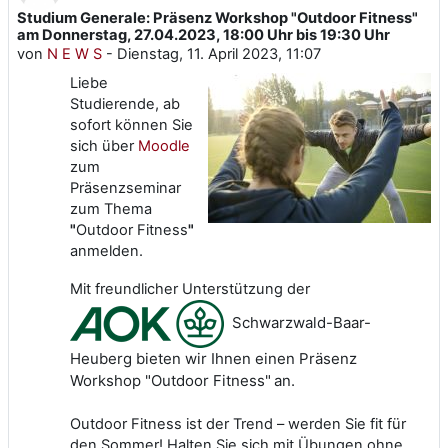
Studium Generale: Präsenz Workshop "Outdoor Fitness"
Anzahl Antworten: 0
am Donnerstag, 27.04.2023, 18:00 Uhr bis 19:30 Uhr
von
N E W S
-
Dienstag, 11. April 2023, 11:07
Liebe
Studierende, ab
sofort können Sie
sich über
Moodle
zum
Präsenzseminar
zum Thema
"
Outdoor Fitness
"
anmelden.
Mit freundlicher Unterstützung der
Schwarzwald-Baar-
Heuberg bieten wir Ihnen einen Präsenz
Workshop
"
Outdoor Fitness"
an.
Outdoor Fitness ist der Trend – werden Sie fit für
den Sommer! Halten Sie sich mit Übungen ohne