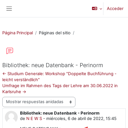
Salta al contenido principal
Acceder
Panel lateral
Página Principal
Páginas del sitio
Bibliothek: neue Datenbank - Perinorm
← Studium Generale: Workshop "Doppelte Buchführung -
leicht verständlich"
Umfrage im Rahmen des Tags der Lehre am 30.06.2022 in
Karlsruhe →
Mostrar modo
Bibliothek: neue Datenbank - Perinorm
Número de respuestas: 0
de
N E W S
-
miércoles, 6 de abril de 2022, 15:45