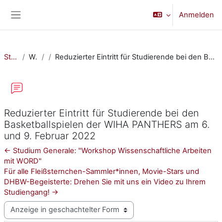
Zum Hauptinhalt
Anmelden
Website-Übersicht
Startseite
Website
Reduzierter Eintritt für Studierende bei den Basketballspielen der WIHA PANTHERS am 6. und 9. Februar 2022
Reduzierter Eintritt für Studierende bei den
Basketballspielen der WIHA PANTHERS am 6.
und 9. Februar 2022
← Studium Generale: "Workshop Wissenschaftliche Arbeiten
mit WORD"
Für alle Fleißsternchen-Sammler*innen, Movie-Stars und
DHBW-Begeisterte: Drehen Sie mit uns ein Video zu Ihrem
Studiengang! →
Anzeigemodus