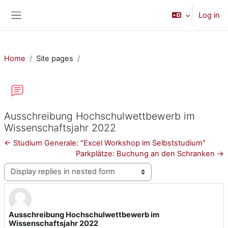
Skip to main content
Log in
Side panel
Home
Site pages
Ausschreibung Hochschulwettbewerb im
Wissenschaftsjahr 2022
← Studium Generale: "Excel Workshop im Selbststudium"
Parkplätze: Buchung an den Schranken →
Display mode
Ausschreibung Hochschulwettbewerb im
Number of replies: 0
Wissenschaftsjahr 2022