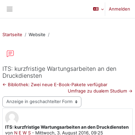
Zum Hauptinhalt
Anmelden
Website-Übersicht
Startseite
Website
ITS: kurzfristige Wartungsarbeiten an den
Druckdiensten
← Bibliothek: Zwei neue E-Book-Pakete verfügbar
Umfrage zu dualem Studium →
Anzeigemodus
ITS: kurzfristige Wartungsarbeiten an den Druckdiensten
Anzahl Antworten: 0
von
N E W S
-
Mittwoch, 3. August 2016, 09:25