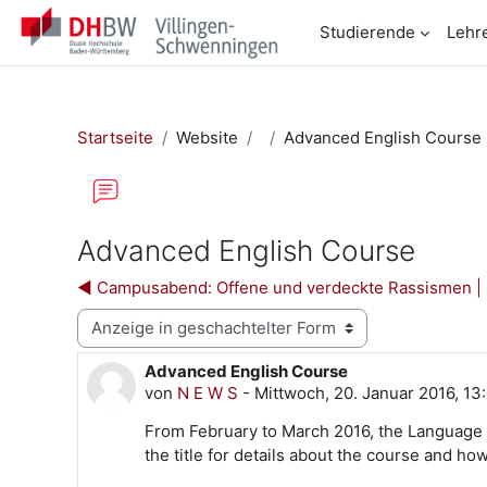
Zum Hauptinhalt
Studierende
Lehr
Startseite
Website
Advanced English Course
Advanced English Course
◀︎ Campusabend: Offene und verdeckte Rassismen | 2
Anzeigemodus
Advanced English Course
Anzahl Antworten: 0
von
N E W S
-
Mittwoch, 20. Januar 2016, 13
From February to March 2016, the Language 
the title for details about the course and how