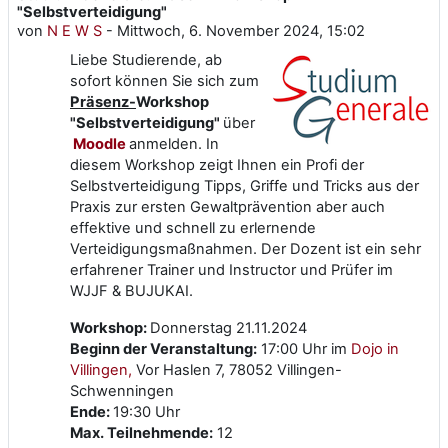
"Selbstverteidigung"
von
N E W S
-
Mittwoch, 6. November 2024, 15:02
Liebe Studierende, ab
sofort können Sie sich zum
Präsenz-
Workshop
"Selbstverteidigung"
über
Moodle
anmelden. In
diesem Workshop zeigt Ihnen ein Profi der
Selbstverteidigung Tipps, Griffe und Tricks aus der
Praxis zur ersten Gewaltprävention aber auch
effektive und schnell zu erlernende
Verteidigungsmaßnahmen. Der Dozent ist ein sehr
erfahrener Trainer und Instructor und Prüfer im
WJJF & BUJUKAI.
Workshop:
Donnerstag 21.11.2024
Beginn der Veranstaltung:
17:00 Uhr im
Dojo in
Villingen,
Vor Haslen 7, 78052 Villingen-
Schwenningen
Ende:
19:30 Uhr
Max. Teilnehmende:
12