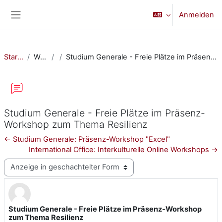
Zum Hauptinhalt
Anmelden
Website-Übersicht
Startseite
Website
Studium Generale - Freie Plätze im Präsenz-Workshop zum Thema Resilienz
Studium Generale - Freie Plätze im Präsenz-
Workshop zum Thema Resilienz
← Studium Generale: Präsenz-Workshop "Excel"
International Office: Interkulturelle Online Workshops →
Anzeigemodus
Studium Generale - Freie Plätze im Präsenz-Workshop
Anzahl Antworten: 0
zum Thema Resilienz