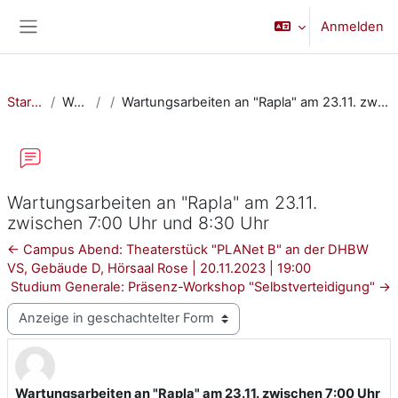
Zum Hauptinhalt
Anmelden
Website-Übersicht
Startseite
Website
Wartungsarbeiten an "Rapla" am 23.11. zwischen 7:00 Uhr und 8:30 Uhr
Wartungsarbeiten an "Rapla" am 23.11.
zwischen 7:00 Uhr und 8:30 Uhr
← Campus Abend: Theaterstück "PLANet B" an der DHBW
VS, Gebäude D, Hörsaal Rose | 20.11.2023 | 19:00
Studium Generale: Präsenz-Workshop "Selbstverteidigung" →
Anzeigemodus
Wartungsarbeiten an "Rapla" am 23.11. zwischen 7:00 Uhr
Anzahl Antworten: 0