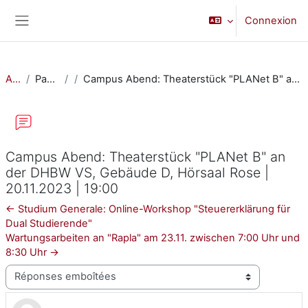
Passer au contenu principal
Connexion
Panneau latéral
Accueil
Pages du site
Campus Abend: Theaterstück "PLANet B" an der DHBW VS, Gebäude D, Hörsaal Rose | 20.11.2023 | 19:00
Campus Abend: Theaterstück "PLANet B" an
der DHBW VS, Gebäude D, Hörsaal Rose |
20.11.2023 | 19:00
← Studium Generale: Online-Workshop "Steuererklärung für
Dual Studierende"
Wartungsarbeiten an "Rapla" am 23.11. zwischen 7:00 Uhr und
8:30 Uhr →
Type d’affichage