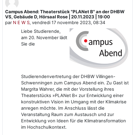
Campus Abend: Theaterstück "PLANet B" an der DHBW
Nombre de réponses : 0
VS, Gebäude D, Hörsaal Rose | 20.11.2023 | 19:00
par
N E W S
,
vendredi 17 novembre 2023, 08:34
Liebe Studierende,
am 20. November lädt
Sie die
Studierendenvertretung der DHBW Villingen-
Schwenningen zum Campus Abend ein. Zu Gast ist
Margrita Wahrer, die mit der Vorstellung ihres
Theaterstücks »PLANet B« zur Entwicklung einer
konstruktiven Vision im Umgang mit der Klimakrise
anregen möchte. Im Anschluss lässt die
Veranstaltung Raum zum Austausch und zur
Entwicklung von Ideen für die Klimatransformation
im Hochschulkontext.