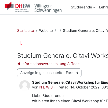
Zum Hauptinhalt
Studierende
Lehr
Startseite
Website
Studium Generale: Citavi 
Studium Generale: Citavi Works
◀︎ Informationsveranstaltung A-Team
Anzeigemodus
Studium Generale: Citavi Workshop für Eins
Anzahl Antworten: 0
von
N E W S
-
Freitag, 14. Oktober 2022, 08:
Liebe Studierende,
wir bieten Ihnen einen Citavi Workshop für E