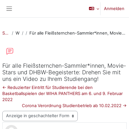
Zum Hauptinhalt
Anmelden
Website-Übersicht
Startseite
Website
Für alle Fleißsternchen-Sammler*innen, Movie-Stars und DHBW-Begeisterte: Drehen Sie mit uns ein Video zu Ihrem Studiengang!
Für alle Fleißsternchen-Sammler*innen, Movie-
Stars und DHBW-Begeisterte: Drehen Sie mit
uns ein Video zu Ihrem Studiengang!
← Reduzierter Eintritt für Studierende bei den
Basketballspielen der WIHA PANTHERS am 6. und 9. Februar
2022
Corona Verordnung Studienbetrieb ab 10.02.2022 →
Anzeigemodus