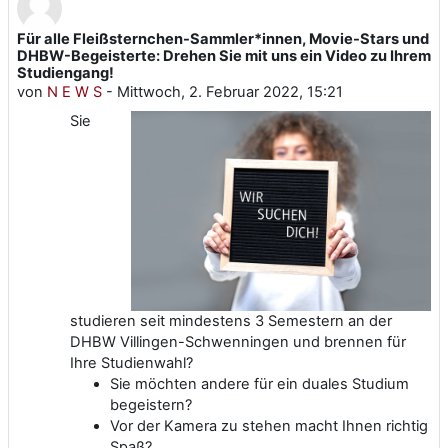
Für alle Fleißsternchen-Sammler*innen, Movie-Stars und
Anzahl Antworten: 0
DHBW-Begeisterte: Drehen Sie mit uns ein Video zu Ihrem
Studiengang!
von
N E W S
-
Mittwoch, 2. Februar 2022, 15:21
Sie
studieren seit mindestens 3 Semestern an der
DHBW Villingen-Schwenningen und brennen für
Ihre Studienwahl?
Sie möchten andere für ein duales Studium
begeistern?
Vor der Kamera zu stehen macht Ihnen richtig
Spaß?