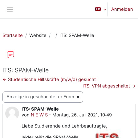
Zum Hauptinhalt
Anmelden
Website-Übersicht
Startseite
Website
ITS: SPAM-Welle
ITS: SPAM-Welle
← Studentische Hilfskräfte (m/w/d) gesucht
ITS: VPN abgeschaltet →
Anzeigemodus
ITS: SPAM-Welle
Anzahl Antworten: 0
von
N E W S
-
Montag, 26. Juli 2021, 10:49
Liebe Studierende und Lehrbeauftragte,
leider reißt die SPAM-Welle