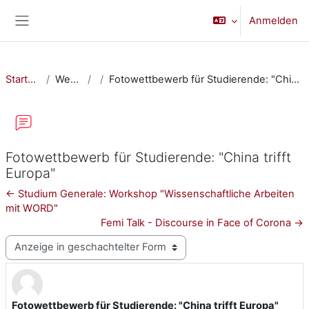
Zum Hauptinhalt
Anmelden
Website-Übersicht
Startseite
Website
Fotowettbewerb für Studierende: "China trifft Europa"
Fotowettbewerb für Studierende: "China trifft
Europa"
← Studium Generale: Workshop "Wissenschaftliche Arbeiten
mit WORD"
Femi Talk - Discourse in Face of Corona →
Anzeigemodus
Fotowettbewerb für Studierende: "China trifft Europa"
Anzahl Antworten: 0