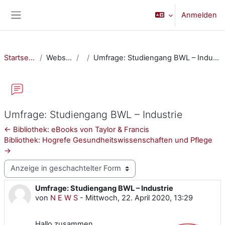
Zum Hauptinhalt
Anmelden
Website-Übersicht
Startseite
Website
Umfrage: Studiengang BWL – Industrie
Umfrage: Studiengang BWL – Industrie
← Bibliothek: eBooks von Taylor & Francis
Bibliothek: Hogrefe Gesundheitswissenschaften und Pflege
→
Anzeigemodus
Umfrage: Studiengang BWL – Industrie
Anzahl Antworten: 0
von
N E W S
-
Mittwoch, 22. April 2020, 13:29
Hallo zusammen,