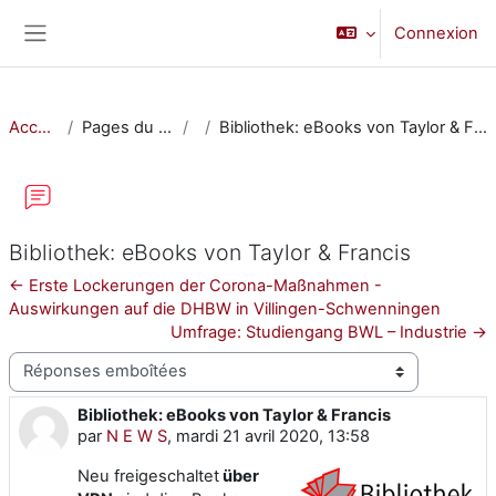
Passer au contenu principal
Connexion
Panneau latéral
Accueil
Pages du site
Bibliothek: eBooks von Taylor & Francis
Bibliothek: eBooks von Taylor & Francis
← Erste Lockerungen der Corona-Maßnahmen -
Auswirkungen auf die DHBW in Villingen-Schwenningen
Umfrage: Studiengang BWL – Industrie →
Type d’affichage
Bibliothek: eBooks von Taylor & Francis
Nombre de réponses : 0
par
N E W S
,
mardi 21 avril 2020, 13:58
Neu freigeschaltet
über