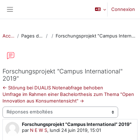
Passer au contenu principal
Connexion
Panneau latéral
Accueil
Pages du site
Forschungsprojekt "Campus International" 2019"
Forschungsprojekt "Campus International"
2019"
← Störung bei DUALIS Notenabfrage behoben
Umfrage im Rahmen einer Bachelorthesis zum Thema "Open
Innovation aus Konsumentensicht" →
Type d’affichage
Forschungsprojekt "Campus International" 2019"
Nombre de réponses : 0
par
N E W S
,
lundi 24 juin 2019, 15:01