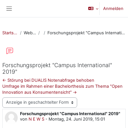
Zum Hauptinhalt
Anmelden
Website-Übersicht
Startseite
Website
Forschungsprojekt "Campus International" 2019"
Forschungsprojekt "Campus International"
2019"
← Störung bei DUALIS Notenabfrage behoben
Umfrage im Rahmen einer Bachelorthesis zum Thema "Open
Innovation aus Konsumentensicht" →
Anzeigemodus
Forschungsprojekt "Campus International" 2019"
Anzahl Antworten: 0
von
N E W S
-
Montag, 24. Juni 2019, 15:01