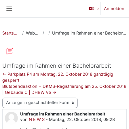
Zum Hauptinhalt
Anmelden
Website-Übersicht
Startseite
Website
Umfrage im Rahmen einer Bachelorarbeit
Umfrage im Rahmen einer Bachelorarbeit
← Parkplatz P4 am Montag, 22. Oktober 2018 ganztägig
gesperrt
Blutspendeaktion + DKMS-Registrierung am 25. Oktober 2018
| Gebäude C | DHBW VS →
Anzeigemodus
Umfrage im Rahmen einer Bachelorarbeit
Anzahl Antworten: 0
von
N E W S
-
Montag, 22. Oktober 2018, 09:28