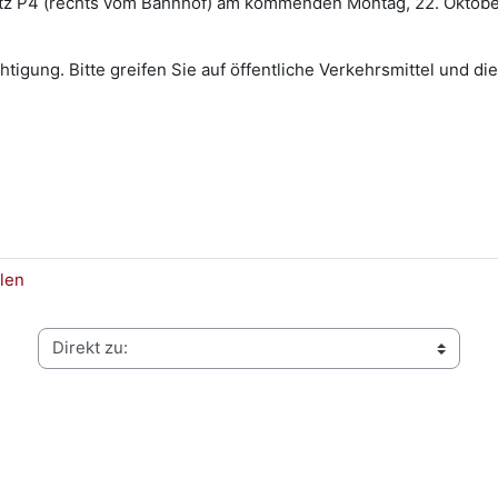
latz P4 (rechts vom Bahnhof) am kommenden Montag, 22. Oktobe
tigung. Bitte greifen Sie auf öffentliche Verkehrsmittel und di
len
Direkt zu: