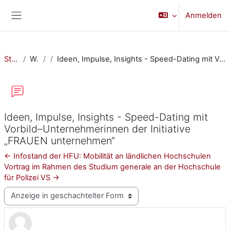
Zum Hauptinhalt
Anmelden
Website-Übersicht
Startseite
Website
Ideen, Impulse, Insights - Speed-Dating mit Vorbild–Unternehmerinnen der Initiative „FRAUEN unternehmen“
Ideen, Impulse, Insights - Speed-Dating mit
Vorbild–Unternehmerinnen der Initiative
„FRAUEN unternehmen“
← Infostand der HFU: Mobilität an ländlichen Hochschulen
Vortrag im Rahmen des Studium generale an der Hochschule
für Polizei VS →
Anzeigemodus