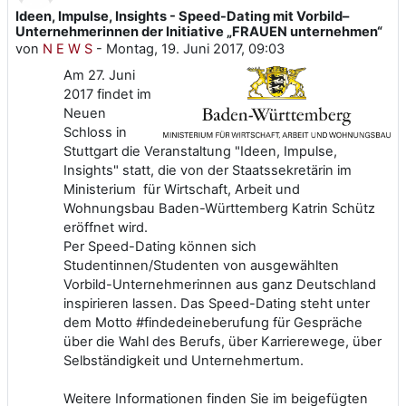
Ideen, Impulse, Insights - Speed-Dating mit Vorbild–
Anzahl Antworten: 0
Unternehmerinnen der Initiative „FRAUEN unternehmen“
von
N E W S
-
Montag, 19. Juni 2017, 09:03
Am 27. Juni
2017 findet im
Neuen
Schloss in
Stuttgart die Veranstaltung "Ideen, Impulse,
Insights" statt, die von der Staatssekretärin im
Ministerium für Wirtschaft, Arbeit und
Wohnungsbau Baden-Württemberg Katrin Schütz
eröffnet wird.
Per Speed-Dating können sich
Studentinnen/Studenten von ausgewählten
Vorbild-Unternehmerinnen aus ganz Deutschland
inspirieren lassen. Das Speed-Dating steht unter
dem Motto #findedeineberufung für Gespräche
über die Wahl des Berufs, über Karrierewege, über
Selbständigkeit und Unternehmertum.
Weitere Informationen finden Sie im beigefügten