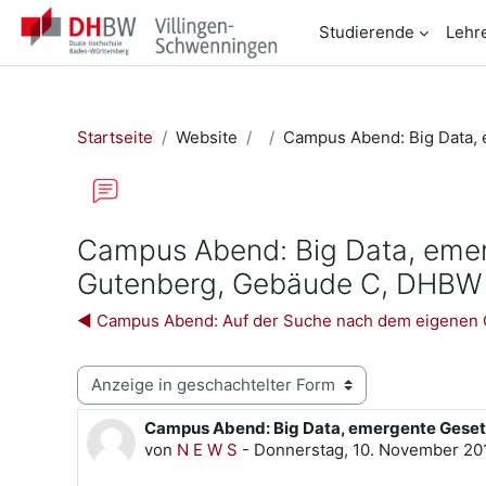
Zum Hauptinhalt
Studierende
Lehr
Startseite
Website
Campus Abend: Big Data, 
Campus Abend: Big Data, emerge
Gutenberg, Gebäude C, DHBW
◀︎ Campus Abend: Auf der Suche nach dem eigenen Ge
Anzeigemodus
Campus Abend: Big Data, emergente Gesetze
Anzahl Antworten: 0
von
N E W S
-
Donnerstag, 10. November 201