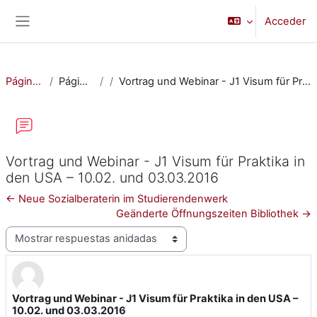
Salta al contenido principal
Acceder
Panel lateral
Página Principal
Páginas del sitio
Vortrag und Webinar - J1 Visum für Praktika in den USA – 10.02. und 03.03.2016
Vortrag und Webinar - J1 Visum für Praktika in
den USA – 10.02. und 03.03.2016
← Neue Sozialberaterin im Studierendenwerk
Geänderte Öffnungszeiten Bibliothek →
Mostrar modo
Vortrag und Webinar - J1 Visum für Praktika in den USA –
Número de respuestas: 0
10.02. und 03.03.2016