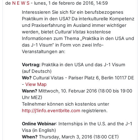
de
N E W S
-
lunes, 1 de febrero de 2016, 14:59
Interessieren Sie sich für ein berufsbezogenes
Praktikum in den USA? Da interkulturelle Kompetenz
und Praxiserfahrung im Ausland immer wichtiger
werden, bietet
Cultural Vistas
kostenlose
Informationen zum Thema „Praktika in den USA und
das J-1 Visum“ in Form von zwei Info-
Veranstaltungen an:
Vortrag:
Praktika in den USA und das J-1 Visum
(auf Deutsch)
Wo?
Cultural Vistas - Pariser Platz 6, Berlin 10117 DE
-
View Map
Wann?
Mittwoch, 10. Februar 2016 (18:00 bis 19:00
Uhr MEZ)
Teilnehmer können sich kostenlos unter
http://j1info.eventbrite.com
registrieren.
Online Webinar
: Internships in the U.S. and the J-1
Visa (in English)
When?
Thursday, March 3, 2016 (18:00 CET)