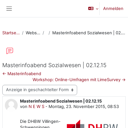
Zum Hauptinhalt
Anmelden
Website-Übersicht
Startseite
Website
Masterinfoabend Sozialwesen | 02.12.15
Masterinfoabend Sozialwesen | 02.12.15
← Masterinfoabend
Workshop: Online-Umfragen mit LimeSurvey →
Anzeigemodus
Masterinfoabend Sozialwesen | 02.12.15
Anzahl Antworten: 0
von
N E W S
-
Montag, 23. November 2015, 08:53
Die DHBW Villingen-
Schwenningen