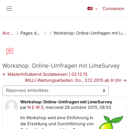
Passer au contenu principal
Connexion
Panneau latéral
Accueil
Pages du site
Workshop: Online-Umfragen mit LimeSurvey
Workshop: Online-Umfragen mit LimeSurvey
← Masterinfoabend Sozialwesen | 02.12.15
WILLI-Wartungsarbeiten: Do., 3.12.2015 ab 9 Uhr →
Type d’affichage
Workshop: Online-Umfragen mit LimeSurvey
Nombre de réponses : 0
par
N E W S
,
mercredi 28 octobre 2015, 08:50
Im Workshop wird eine Einführung in
die Erstellung und Durchführung von