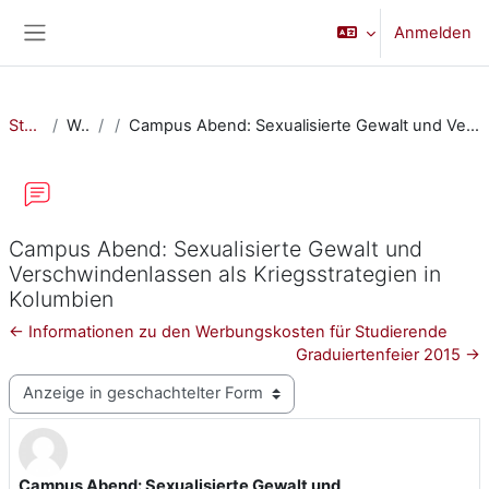
Zum Hauptinhalt
Anmelden
Website-Übersicht
Startseite
Website
Campus Abend: Sexualisierte Gewalt und Verschwindenlassen als Kriegsstrategien in Kolumbien
Campus Abend: Sexualisierte Gewalt und
Verschwindenlassen als Kriegsstrategien in
Kolumbien
← Informationen zu den Werbungskosten für Studierende
Graduiertenfeier 2015 →
Anzeigemodus
Campus Abend: Sexualisierte Gewalt und
Anzahl Antworten: 0