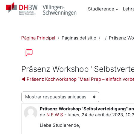
Salta al contenido principal
Studierende
Lehr
Página Principal
Páginas del sitio
Präsenz Wor
Präsenz Workshop "Selbstvert
◀︎ Präsenz Kochworkshop “Meal Prep – einfach vorbe
Mostrar modo
Präsenz Workshop "Selbstverteidigung" am
Número de respuestas: 0
de
N E W S
-
lunes, 24 de abril de 2023, 10:
Liebe Studierende,