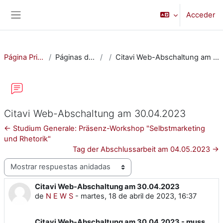
Salta al contenido principal
Acceder
Panel lateral
Página Principal
Páginas del sitio
Citavi Web-Abschaltung am 30.04.2023
Citavi Web-Abschaltung am 30.04.2023
← Studium Generale: Präsenz-Workshop "Selbstmarketing
und Rhetorik"
Tag der Abschlussarbeit am 04.05.2023 →
Mostrar modo
Citavi Web-Abschaltung am 30.04.2023
Número de respuestas: 0
de
N E W S
-
martes, 18 de abril de 2023, 16:37
Citavi Web-Abschaltung am 30.04.2023 - muss