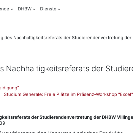
ende
DHBW
Dienste
g des Nachhaltigkeitsreferats der Studierendenvertretung d
 Nachhaltigkeitsreferats der Studi
eidigung"
Studium Generale: Freie Plätze im Präsenz-Workshop "Excel"
gkeitsreferats der Studierendenvertretung der DHBW Villin
:39