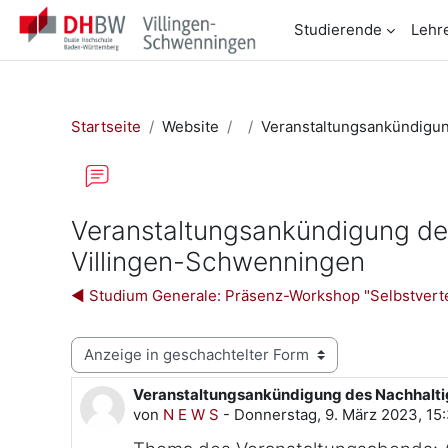
Zum Hauptinhalt
Studierende
Lehr
Startseite
Website
Veranstaltungsankündigun
Veranstaltungsankündigung des
Villingen-Schwenningen
◀︎ Studium Generale: Präsenz-Workshop "Selbstvert
Anzeigemodus
Veranstaltungsankündigung des Nachhalti
Anzahl Antworten: 0
von
N E W S
-
Donnerstag, 9. März 2023, 15