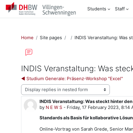
Skip to main content
Students
Staff
Home
Site pages
INDIS Veranstaltung: Was s
INDIS Veranstaltung: Was stec
◀︎ Studium Generale: Präsenz-Workshop "Excel"
Display mode
INDIS Veranstaltung: Was steckt hinter de
Number of replies: 0
by
N E W S
-
Friday, 17 February 2023, 8:14
Standards als Basis für kollaborative Lö
Online-Vortrag von Sarah Grede, Senior Man