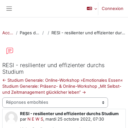
Passer au contenu principal
Connexion
Panneau latéral
Accueil
Pages du site
RESI - resilienter und effizienter durchs Studium
RESI - resilienter und effizienter durchs
Studium
← Studium Generale: Online-Workshop »Emotionales Essen«
Studium Generale: Präsenz- & Online-Workshop „Mit Selbst-
und Zeitmanagement glücklicher leben“ →
Type d’affichage
RESI - resilienter und effizienter durchs Studium
Nombre de réponses : 0
par
N E W S
,
mardi 25 octobre 2022, 07:30