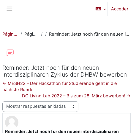
Salta al contenido principal
Acceder
Panel lateral
Página Principal
Páginas del sitio
Reminder: Jetzt noch für den neuen interdisziplinären Zyklus der DHBW bewerben
Reminder: Jetzt noch für den neuen
interdisziplinären Zyklus der DHBW bewerben
← MESH22 – Der Hackathon für Studierende geht in die
nächste Runde
DC Living Lab 2022 – Bis zum 28. März bewerben! →
Mostrar modo
Reminder: Jetzt noch für den neuen interdisziplinären
Número de respuestas: 0