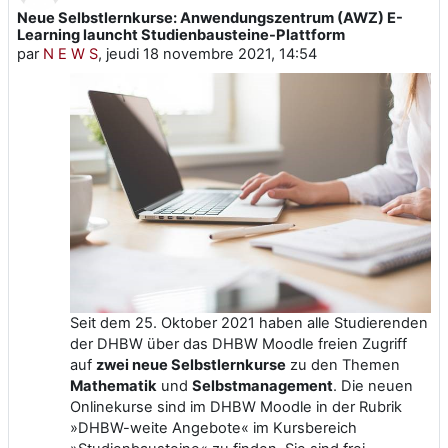
Neue Selbstlernkurse: Anwendungszentrum (AWZ) E-
Nombre de réponses : 0
Learning launcht Studienbausteine-Plattform
par
N E W S
,
jeudi 18 novembre 2021, 14:54
Seit dem 25. Oktober 2021 haben alle Studierenden
der DHBW über das DHBW Moodle freien Zugriff
auf
zwei neue Selbstlernkurse
zu den Themen
Mathematik
und
Selbstmanagement
. Die neuen
Onlinekurse sind im DHBW Moodle in der Rubrik
»DHBW-weite Angebote« im Kursbereich