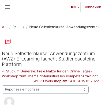
Passer au contenu principal
Connexion
Panneau latéral
Accueil
Pages du site
Neue Selbstlernkurse: Anwendungszentrum (AWZ) E-Learning launcht Studienbausteine-Plattform
Neue Selbstlernkurse: Anwendungszentrum
(AWZ) E-Learning launcht Studienbausteine-
Plattform
← Studium Generale: Freie Plätze für den Online Tages-
Workshop zum Thema "Interkulturelles Kompetenztraining“
WORD Workshop am 14.01. & 15.01.2022 →
Type d’affichage