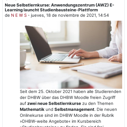
Neue Selbstlernkurse: Anwendungszentrum (AWZ) E-
Número de respuestas: 0
Learning launcht Studienbausteine-Plattform
de
N E W S
-
jueves, 18 de noviembre de 2021, 14:54
Seit dem 25. Oktober 2021 haben alle Studierenden
der DHBW über das DHBW Moodle freien Zugriff
auf
zwei neue Selbstlernkurse
zu den Themen
Mathematik
und
Selbstmanagement
. Die neuen
Onlinekurse sind im DHBW Moodle in der Rubrik
»DHBW-weite Angebote« im Kursbereich