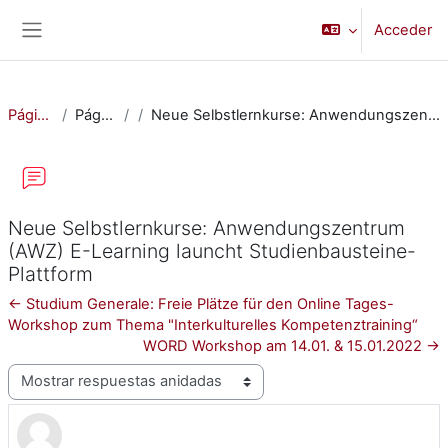
Salta al contenido principal
Acceder
Panel lateral
Página Principal
Páginas del sitio
Neue Selbstlernkurse: Anwendungszentrum (AWZ) E-Learning launcht Studienbausteine-Plattform
Neue Selbstlernkurse: Anwendungszentrum
(AWZ) E-Learning launcht Studienbausteine-
Plattform
← Studium Generale: Freie Plätze für den Online Tages-
Workshop zum Thema "Interkulturelles Kompetenztraining“
WORD Workshop am 14.01. & 15.01.2022 →
Mostrar modo