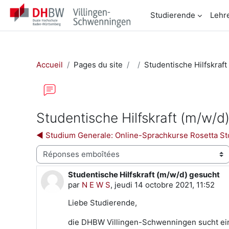
Passer au contenu principal
Studierende
Lehr
Accueil
Pages du site
Studentische Hilfskraft
Studentische Hilfskraft (m/w/d
◀︎ Studium Generale: Online-Sprachkurse Rosetta S
Type d’affichage
Studentische Hilfskraft (m/w/d) gesucht
Nombre de réponses : 0
par
N E W S
,
jeudi 14 octobre 2021, 11:52
Liebe Studierende,
die DHBW Villingen-Schwenningen sucht eine