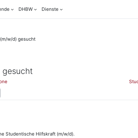
ende
DHBW
Dienste
 (m/w/d) gesucht
) gesucht
tone
Stu
 Studentische Hilfskraft (m/w/d).