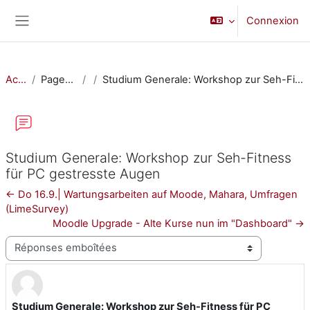
Passer au contenu principal
Connexion
Panneau latéral
Accueil
Pages du site
Studium Generale: Workshop zur Seh-Fitness für PC gestresste Augen
Studium Generale: Workshop zur Seh-Fitness
für PC gestresste Augen
← Do 16.9.| Wartungsarbeiten auf Moode, Mahara, Umfragen
(LimeSurvey)
Moodle Upgrade - Alte Kurse nun im "Dashboard" →
Type d’affichage
Studium Generale: Workshop zur Seh-Fitness für PC
Nombre de réponses : 0