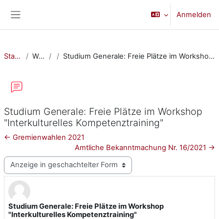
Zum Hauptinhalt
Anmelden
Website-Übersicht
Startseite
Website
Studium Generale: Freie Plätze im Workshop "Interkulturelles Kompetenztraining"
Studium Generale: Freie Plätze im Workshop
"Interkulturelles Kompetenztraining"
← Gremienwahlen 2021
Amtliche Bekanntmachung Nr. 16/2021 →
Anzeigemodus
Studium Generale: Freie Plätze im Workshop
Anzahl Antworten: 0
"Interkulturelles Kompetenztraining"