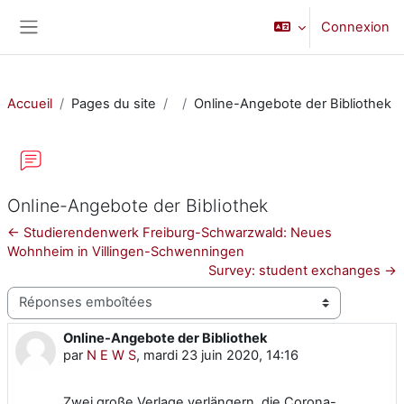
Passer au contenu principal
Connexion
Panneau latéral
Accueil
Pages du site
Online-Angebote der Bibliothek
Online-Angebote der Bibliothek
← Studierendenwerk Freiburg-Schwarzwald: Neues
Wohnheim in Villingen-Schwenningen
Survey: student exchanges →
Type d’affichage
Online-Angebote der Bibliothek
Nombre de réponses : 0
par
N E W S
,
mardi 23 juin 2020, 14:16
Zwei große Verlage verlängern die Corona-