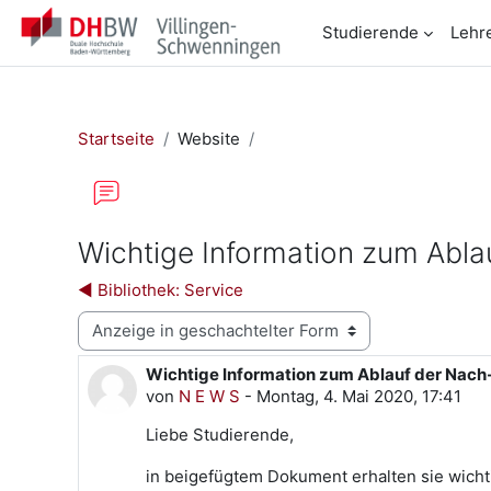
Zum Hauptinhalt
Studierende
Lehr
Startseite
Website
Wichtige Information zum Abl
◀︎ Bibliothek: Service
Anzeigemodus
Wichtige Information zum Ablauf der Nac
Anzahl Antworten: 0
von
N E W S
-
Montag, 4. Mai 2020, 17:41
Liebe Studierende,
in beigefügtem Dokument erhalten sie wich