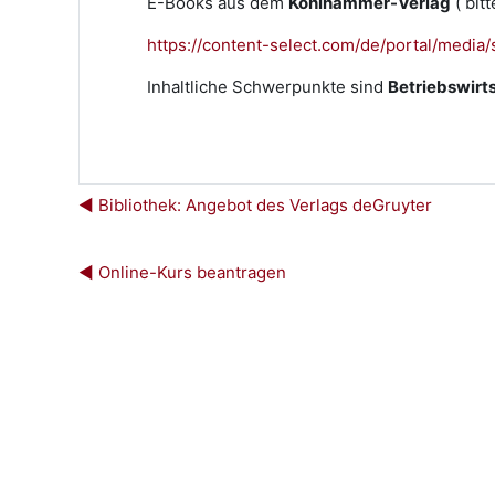
E-Books aus dem
Kohlhammer-Verlag
( bit
https://content-select.com/de/portal/media
Inhaltliche Schwerpunkte sind
Betriebswirts
◀︎ Bibliothek: Angebot des Verlags deGruyter
◀︎ Online-Kurs beantragen