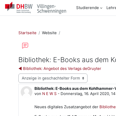
Zum Hauptinhalt
Studierende
Lehr
Startseite
Website
Bibliothek: E-Books aus dem 
◀︎ Bibliothek: Angebot des Verlags deGruyter
Anzeigemodus
Bibliothek: E-Books aus dem Kohlhammer-
Anzahl Antworten: 0
von
N E W S
-
Donnerstag, 16. April 2020, 1
Neues digitales Zusatzangebot der
Bibliothe