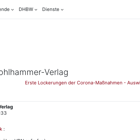
ende
DHBW
Dienste
Kohlhammer-Verlag
Erste Lockerungen der Corona-Maßnahmen - Auswi
Verlag
4:33
k
: