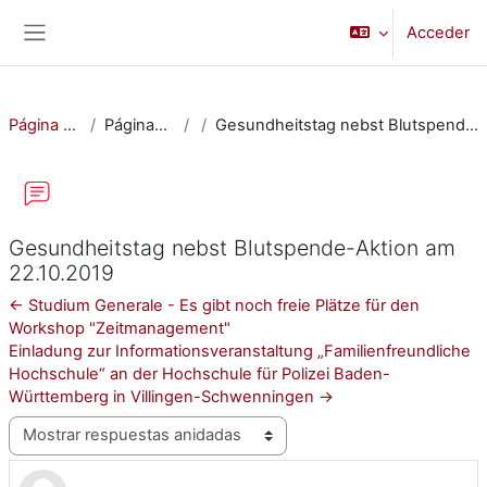
Salta al contenido principal
Acceder
Panel lateral
Página Principal
Páginas del sitio
Gesundheitstag nebst Blutspende-Aktion am 22.10.2019
Gesundheitstag nebst Blutspende-Aktion am
22.10.2019
← Studium Generale - Es gibt noch freie Plätze für den
Workshop "Zeitmanagement"
Einladung zur Informationsveranstaltung „Familienfreundliche
Hochschule“ an der Hochschule für Polizei Baden-
Württemberg in Villingen-Schwenningen →
Mostrar modo