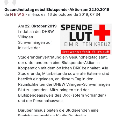
Gesundheitstag nebst Blutspende-Aktion am 22.10.2019
Número de respuestas: 0
de
N E W S
-
miércoles, 16 de octubre de 2019, 07:34
Am
22. Oktober 2019
findet an der DHBW
Villingen-
Schwenningen auf
Initiative der
Studierendenvertretung ein Gesundheitstag statt,
der unter anderem eine Blutspende-Aktion in
Kooperation mit dem örtlichen DRK beinhaltet. Alle
Studierende, Mitarbeitende sowie alle Externe sind
herzlich eingeladen, an diesem Tag in den
Räumlichkeiten der DHBW Villingen-Schwenningen
Blut zu spenden. Mitzubringen sind der
Blutspendeausweis des DRK (sofern vorhanden)
und der Personalausweis.
Darüber hinaus bieten die Studierenden eine
Registrierungsaktion für die Deutsche