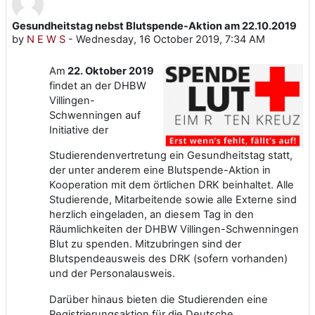
Gesundheitstag nebst Blutspende-Aktion am 22.10.2019
Number of replies: 0
by
N E W S
-
Wednesday, 16 October 2019, 7:34 AM
Am
22. Oktober 2019
findet an der DHBW
Villingen-
Schwenningen auf
Initiative der
Studierendenvertretung ein Gesundheitstag statt,
der unter anderem eine Blutspende-Aktion in
Kooperation mit dem örtlichen DRK beinhaltet. Alle
Studierende, Mitarbeitende sowie alle Externe sind
herzlich eingeladen, an diesem Tag in den
Räumlichkeiten der DHBW Villingen-Schwenningen
Blut zu spenden. Mitzubringen sind der
Blutspendeausweis des DRK (sofern vorhanden)
und der Personalausweis.
Darüber hinaus bieten die Studierenden eine
Registrierungsaktion für die Deutsche