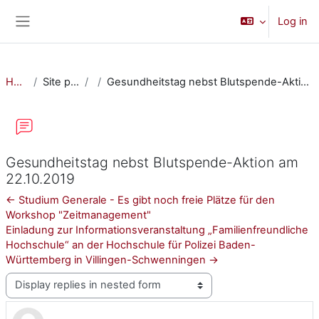
Skip to main content
Log in
Side panel
Home
Site pages
Gesundheitstag nebst Blutspende-Aktion am 22.10.2019
Gesundheitstag nebst Blutspende-Aktion am
22.10.2019
← Studium Generale - Es gibt noch freie Plätze für den
Workshop "Zeitmanagement"
Einladung zur Informationsveranstaltung „Familienfreundliche
Hochschule“ an der Hochschule für Polizei Baden-
Württemberg in Villingen-Schwenningen →
Display mode