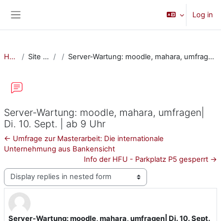
Skip to main content
Log in
Side panel
Home
Site pages
Server-Wartung: moodle, mahara, umfragen| Di. 10. Sept. | ab 9 Uhr
Server-Wartung: moodle, mahara, umfragen|
Di. 10. Sept. | ab 9 Uhr
← Umfrage zur Masterarbeit: Die internationale
Unternehmung aus Bankensicht
Info der HFU - Parkplatz P5 gesperrt →
Display mode
Server-Wartung: moodle, mahara, umfragen| Di. 10. Sept.
Number of replies: 0