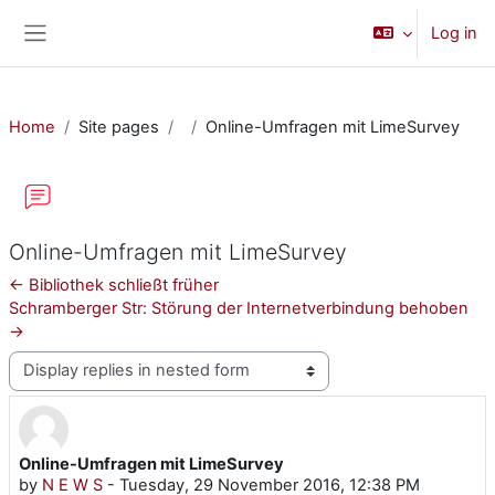
Skip to main content
Log in
Side panel
Home
Site pages
Online-Umfragen mit LimeSurvey
Online-Umfragen mit LimeSurvey
← Bibliothek schließt früher
Schramberger Str: Störung der Internetverbindung behoben
→
Display mode
Online-Umfragen mit LimeSurvey
Number of replies: 0
by
N E W S
-
Tuesday, 29 November 2016, 12:38 PM