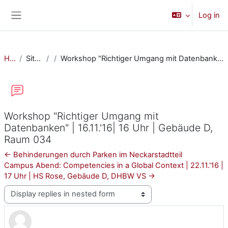
Skip to main content
Log in
Side panel
Home
Site pages
Workshop "Richtiger Umgang mit Datenbanken" | 16.11.'16| 16 Uhr | Gebäude D, Raum 034
Workshop "Richtiger Umgang mit
Datenbanken" | 16.11.'16| 16 Uhr | Gebäude D,
Raum 034
← Behinderungen durch Parken im Neckarstadtteil
Campus Abend: Competencies in a Global Context | 22.11.'16 |
17 Uhr | HS Rose, Gebäude D, DHBW VS →
Display mode