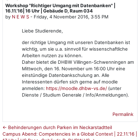
Workshop "Richtiger Umgang mit Datenbanken" |
Number of replies: 0
16.11.'16| 16 Uhr | Gebäude D, Raum 034
by
N E W S
-
Friday, 4 November 2016, 3:55 PM
Liebe Studierende,
der richtige Umgang mit unseren Datenbanken ist
wichtig, um sie u.a. sinnvoll für wissenschaftliche
Arbeiten nutzen zu können.
Daher bietet die DHBW Villingen-Schwenningen am
Mittwoch, den 16. November um 16:00 Uhr eine
einstündige Datenbankschulung an. Alle
Interessenten dürfen sich gerne auf moodle
anmelden:
https://moodle.dhbw-vs.de/
(unter
Dienste / Studium Generale / Info/Anmeldungen).
Permalink
← Behinderungen durch Parken im Neckarstadtteil
Campus Abend: Competencies in a Global Context | 22.11.'16 |