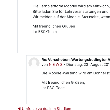
Die Lernplattform Moodle wird am Mittwoch,
Bitte laden Sie für Lehrveranstaltungen und
Wir melden auf der Moodle-Startseite, wenn
Mit freundlichen Grüßen
Ihr ESC-Team
Re: Verschoben: Wartungsbedingter Ausf
Als Antwort auf N E W S
von
N E W S
-
Dienstag, 23. August 201
Die Moodle-Wartung wird am Donnerstag,
Mit freundlichen Grüßen,
Ihr ESC-Team
◀︎ Umfrage zu dualem Studium