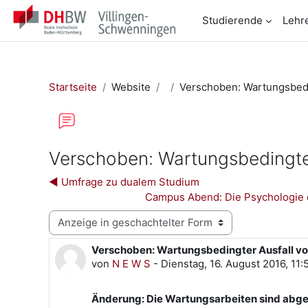
Zum Hauptinhalt
Studierende
Lehr
Startseite
Website
Verschoben: Wartungsbedin
Verschoben: Wartungsbedingter 
◀︎ Umfrage zu dualem Studium
Campus Abend: Die Psychologie d
Anzeigemodus
Verschoben: Wartungsbedingter Ausfall von 
Anzahl Antworten: 1
von
N E W S
-
Dienstag, 16. August 2016, 11:
Änderung: Die Wartungsarbeiten sind abg